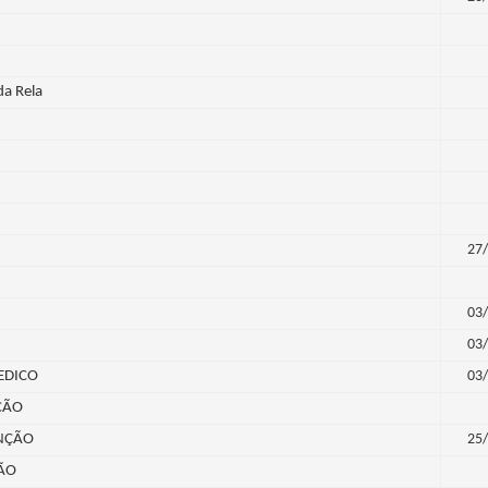
da Rela
27/
03/
03/
EDICO
03/
ÇÃO
ENÇÃO
25/
ÇÃO